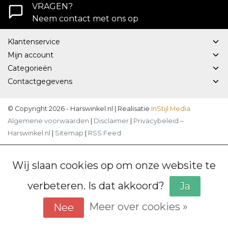
VRAGEN?
Neem contact met ons op
Klantenservice
Mijn account
Categorieën
Contactgegevens
© Copyright 2026 - Harswinkel.nl | Realisatie
InStijl Media
Algemene voorwaarden
|
Disclaimer
|
Privacybeleid –
Harswinkel.nl
|
Sitemap
|
RSS Feed
Wij slaan cookies op om onze website te
verbeteren. Is dat akkoord?
Ja
Meer over cookies »
Nee