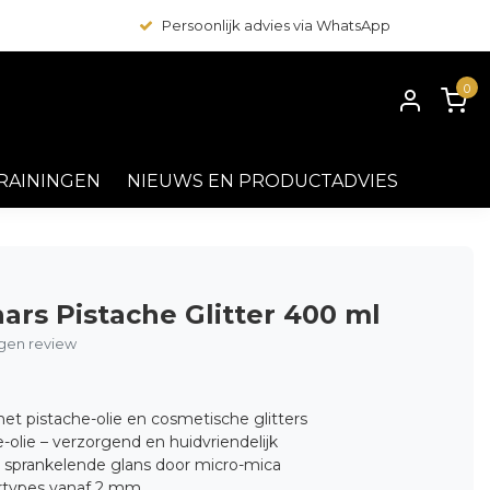
Persoonlijk advies via WhatsApp
0
RAININGEN
NIEUWS EN PRODUCTADVIES
hars Pistache Glitter 400 ml
eigen review
et pistache-olie en cosmetische glitters
-olie – verzorgend en huidvriendelijk
e sprankelende glans door micro-mica
artypes vanaf 2 mm