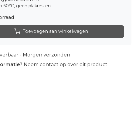
p 60°C, geen plakresten
orraad
Toevoegen aan winkelwagen
everbaar - Morgen verzonden
formatie?
Neem contact op over dit product