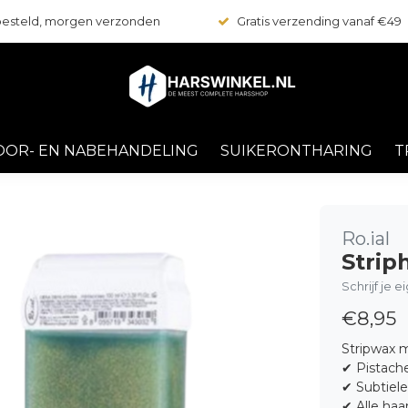
 besteld, morgen verzonden
Gratis verzending vanaf €49
OOR- EN NABEHANDELING
SUIKERONTHARING
T
Ro.ial
Strip
Schrijf je 
€8,95
Stripwax m
✔ Pistache
✔ Subtiel
✔ Alle ha