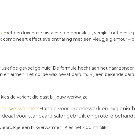
ax
met een luxueuze pistache- en goudkleur, verrijkt met echte pi
e wax combineert effectieve ontharing met een vleugje glamour
inclusief de gevoelige huid. De formule hecht aan het haar zond
nen en armen. Let op: de wax bevat parfum. Bij een bekende parf
kies de variant die past bij jouw werkwijze:
n harsverwarmer
. Handig voor precisiewerk en hygiënisch
 Ideaal voor standaard salongebruik en grotere behand
Gebruik je een blikverwarmer? Kies het 400 ml blik.