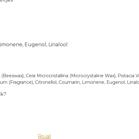
Limonene, Eugenol, Linalool
 (Beeswax), Cera Microcristallina (Microcrystaline Wax), Pistacia
arfum (Fragrance), Citronellol, Coumarin, Limonene, Eugenol, Linalo
ik?
Ro.ial