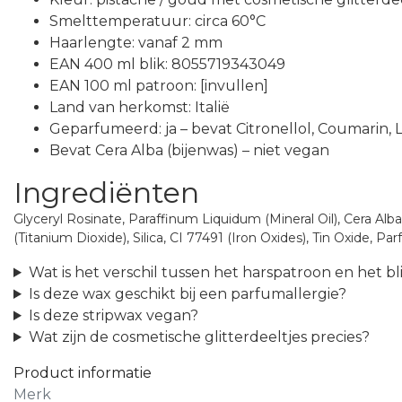
Smelttemperatuur: circa 60°C
Haarlengte: vanaf 2 mm
EAN 400 ml blik: 8055719343049
EAN 100 ml patroon: [invullen]
Land van herkomst: Italië
Geparfumeerd: ja – bevat Citronellol, Coumarin, 
Bevat Cera Alba (bijenwas) – niet vegan
Ingrediënten
Glyceryl Rosinate, Paraffinum Liquidum (Mineral Oil), Cera Alba
(Titanium Dioxide), Silica, CI 77491 (Iron Oxides), Tin Oxide, P
Wat is het verschil tussen het harspatroon en het bl
Is deze wax geschikt bij een parfumallergie?
Is deze stripwax vegan?
Wat zijn de cosmetische glitterdeeltjes precies?
Product informatie
Merk