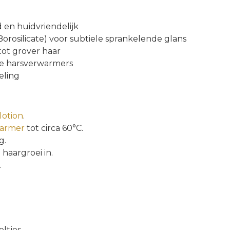
d en huidvriendelijk
orosilicate) voor subtiele sprankelende glans
tot grover haar
ele harsverwarmers
eling
lotion
.
warmer
tot circa 60°C.
g.
haargroei in.
.
eltjes