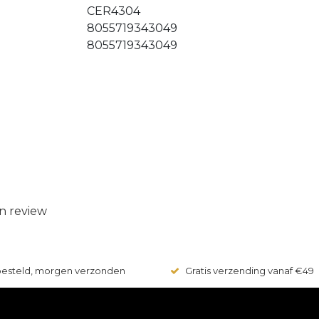
CER4304
8055719343049
8055719343049
n review
 besteld, morgen verzonden
Gratis verzending vanaf €49