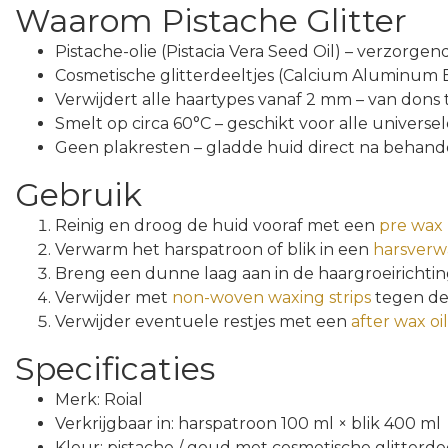
Waarom Pistache Glitter
Pistache-olie (Pistacia Vera Seed Oil) – verzorgen
Cosmetische glitterdeeltjes (Calcium Aluminum B
Verwijdert alle haartypes vanaf 2 mm – van dons 
Smelt op circa 60°C – geschikt voor alle univers
Geen plakresten – gladde huid direct na behand
Gebruik
Reinig en droog de huid vooraf met een
pre wax 
Verwarm het harspatroon of blik in een
harsver
Breng een dunne laag aan in de haargroeirichtin
Verwijder met
non-woven waxing strips
tegen de 
Verwijder eventuele restjes met een
after wax oil
Specificaties
Merk: Roial
Verkrijgbaar in: harspatroon 100 ml × blik 400 ml
Kleur: pistache / goud met cosmetische glitterde