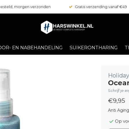
 besteld, morgen verzonden
Gratis verzending vanaf €49
OOR- EN NABEHANDELING
SUIKERONTHARING
T
Holida
Ocea
Schrijf je 
€9,95
Anti Agin
Op vo