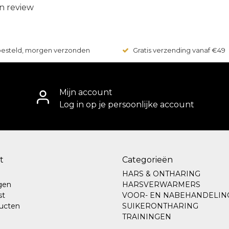
n review
 besteld, morgen verzonden
Gratis verzending vanaf €49
Mijn account
Log in op je persoonlijke account
t
Categorieën
HARS & ONTHARING
ngen
HARSVERWARMERS
st
VOOR- EN NABEHANDELIN
ducten
SUIKERONTHARING
TRAININGEN