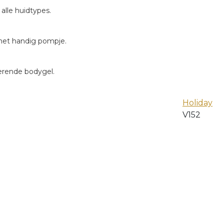
alle huidtypes.
met handig pompje.
terende bodygel.
Holiday
V152