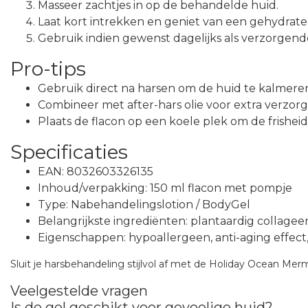
Masseer zachtjes in op de behandelde huid.
Laat kort intrekken en geniet van een gehydrate
Gebruik indien gewenst dagelijks als verzorgend
Pro-tips
Gebruik direct na harsen om de huid te kalmeren
Combineer met after-hars olie voor extra verzor
Plaats de flacon op een koele plek om de frishei
Specificaties
EAN: 8032603326135
Inhoud/verpakking: 150 ml flacon met pompje
Type: Nabehandelingslotion / BodyGel
Belangrijkste ingrediënten: plantaardig collage
Eigenschappen: hypoallergeen, anti-aging effect
Sluit je harsbehandeling stijlvol af met de Holiday Ocean M
Veelgestelde vragen
Is de gel geschikt voor gevoelige huid?