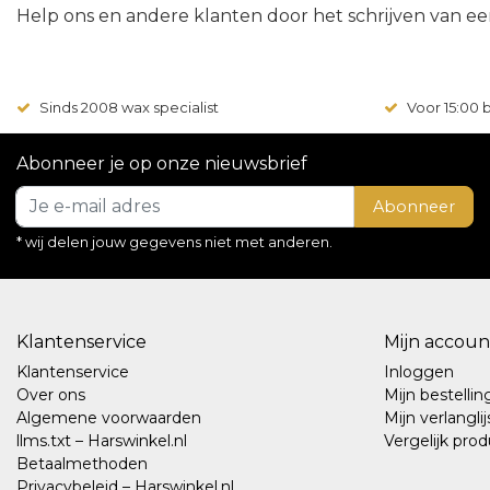
Help ons en andere klanten door het schrijven van ee
Sinds 2008 wax specialist
Voor 15:00
Abonneer je op onze nieuwsbrief
Abonneer
* wij delen jouw gegevens niet met anderen.
Klantenservice
Mijn accoun
Klantenservice
Inloggen
Over ons
Mijn bestelli
Algemene voorwaarden
Mijn verlanglij
llms.txt – Harswinkel.nl
Vergelijk pro
Betaalmethoden
Privacybeleid – Harswinkel.nl