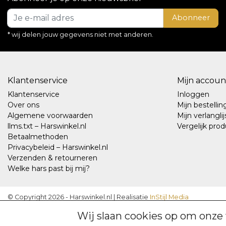
Abonneer
* wij delen jouw gegevens niet met anderen.
Klantenservice
Mijn accoun
Klantenservice
Inloggen
Over ons
Mijn bestelli
Algemene voorwaarden
Mijn verlanglij
llms.txt – Harswinkel.nl
Vergelijk pro
Betaalmethoden
Privacybeleid – Harswinkel.nl
Verzenden & retourneren
Welke hars past bij mij?
© Copyright 2026 - Harswinkel.nl | Realisatie
InStijl Media
Algemene voorwaarden
|
Disclaimer
|
Privacybeleid – Harswinkel.nl
Wij slaan cookies op om onze 
RSS Feed