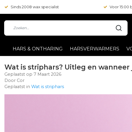
Sinds 2008 wax specialist
Voor 15:00
HARS & ONTHARING
HARSVERWARMERS
V
Wat is striphars? Uitleg en wanneer 
Geplaatst op
7 Maart 2026
Door Cor
Geplaatst in
Wat is striphars