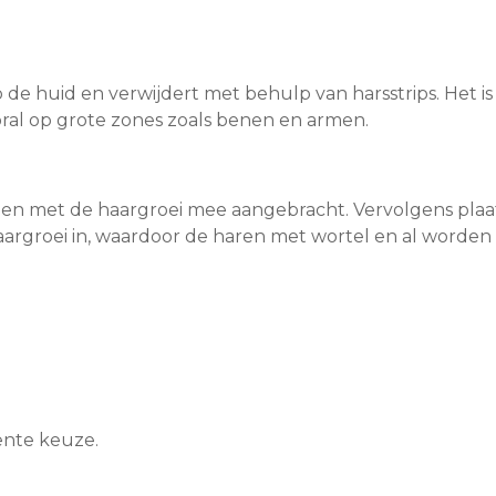
p de huid en verwijdert met behulp van harsstrips. Het i
ral op grote zones zoals benen en armen.
 en met de haargroei mee aangebracht. Vervolgens plaat
haargroei in, waardoor de haren met wortel en al worden
ënte keuze.