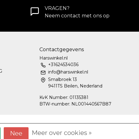
VRAGEN?
Neem contact met ons op
Contactgegevens
Harswinkel.nl
+31624534036
G
info@harswinkel.nl
Smalbroek 13
9411TS Beilen, Nederland
KvK Number: 01135381
BTW-number: NL001440567B87
Meer over cookies »
Nee