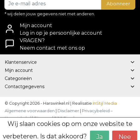
Abonneer
* wij delen jouw gegevens niet met anderen.
Mijn account
Log in op je persoonlijke account
VRAGEN?
Neem contact met ons op
Klantenservice
Mijn account
Categorieën
Contactgegevens
© Copyright 2026 - Harswinkel.nl | Realisatie
InStijl Media
Algemene voorwaarden
|
Disclaimer
|
Privacybeleid –
Harswinkel.nl
|
Sitemap
|
RSS Feed
Wij slaan cookies op om onze website te
verbeteren. Is dat akkoord?
Ja
Nee